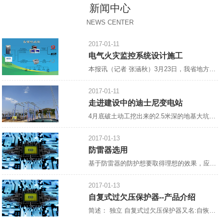
新闻中心
NEWS CENTER
2017-01-11
电气火灾监控系统设计施工
本报讯（记者 张涵秋）3月23日，我省地方标准《电气火灾监控系统设计、施工及验收规范》宣贯会郑州召开，省住房与建设厅，省消防总队，省消防协会，省、市建筑设计院，中国核五院等相关单位参加了此次会议。会议由省消防协会会长雷成德主持，
2017-01-11
走进建设中的迪士尼变电站
4月底破土动工挖出来的2.5米深的地基大坑，如今，已浇上了混凝土，工人们正在抓紧绑扎钢筋，整个工地一片热火朝天的景象。 这里是建设中的上海迪士尼乐园南入口以东，
2017-01-13
防雷器选用
基于防雷器的防护想要取得理想的效果，应注重“在合适的地方合理地装设合适的防雷器”，防雷器的选择十分重要。 1.进入建筑物的各种设施之间的雷电流分配情况如下：约有50%的雷电流经外部防雷装置泄放入地，另有50%的雷电流将在整个系统的金属物质内进行分配。这个*估模式用于估算在LPAOA区、LPZOB区和LPZ1区交界处作等电位连接的防雷器的通流能力和金属导线的规格。该处的雷电流为10/35μs电流波形。在各金属物质中雷电流的分配情况下：各部分雷电
2017-01-13
自复式过欠压保护器--产品介绍
简述： 独立 自复式过欠压保护器又名:自恢复过欠电压保护器,[1]过欠电压保护器,自动复位过欠电压保护器,过欠压保护器,全自动过欠压保护器,单相过欠压保护器，过电压、欠电压保护器,自复式过电压、欠电压保护器。 设计原理： 控制线路采用高速微低功耗处理器为核心、磁保持继电器为主电路、模数化标准设计，当供电线路出现过电压、欠电压时，保护器能在持续高压冲击下迅速、安全地切断电路，避免异常电压送入终端电器造成事故的发生，当电压恢复正常值