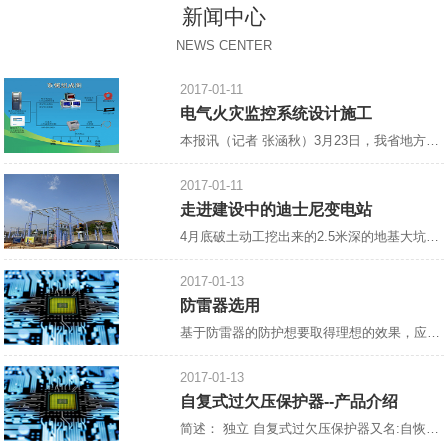
新闻中心
NEWS CENTER
2017-01-11
电气火灾监控系统设计施工
本报讯（记者 张涵秋）3月23日，我省地方标准《电气火灾监控系统设计、施工及验收规范》宣贯会郑州召开，省住房与建设厅，省消防总队，省消防协会，省、市建筑设计院，中国核五院等相关单位参加了此次会议。会议由省消防协会会长雷成德主持，
2017-01-11
走进建设中的迪士尼变电站
4月底破土动工挖出来的2.5米深的地基大坑，如今，已浇上了混凝土，工人们正在抓紧绑扎钢筋，整个工地一片热火朝天的景象。 这里是建设中的上海迪士尼乐园南入口以东，
2017-01-13
防雷器选用
基于防雷器的防护想要取得理想的效果，应注重“在合适的地方合理地装设合适的防雷器”，防雷器的选择十分重要。 1.进入建筑物的各种设施之间的雷电流分配情况如下：约有50%的雷电流经外部防雷装置泄放入地，另有50%的雷电流将在整个系统的金属物质内进行分配。这个*估模式用于估算在LPAOA区、LPZOB区和LPZ1区交界处作等电位连接的防雷器的通流能力和金属导线的规格。该处的雷电流为10/35μs电流波形。在各金属物质中雷电流的分配情况下：各部分雷电
2017-01-13
自复式过欠压保护器--产品介绍
简述： 独立 自复式过欠压保护器又名:自恢复过欠电压保护器,[1]过欠电压保护器,自动复位过欠电压保护器,过欠压保护器,全自动过欠压保护器,单相过欠压保护器，过电压、欠电压保护器,自复式过电压、欠电压保护器。 设计原理： 控制线路采用高速微低功耗处理器为核心、磁保持继电器为主电路、模数化标准设计，当供电线路出现过电压、欠电压时，保护器能在持续高压冲击下迅速、安全地切断电路，避免异常电压送入终端电器造成事故的发生，当电压恢复正常值