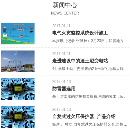
新闻中心
NEWS CENTER
2017-01-11
电气火灾监控系统设计施工
本报讯（记者 张涵秋）3月23日，我省地方标准《电气火灾监控系统设计、施工及验收规范》宣贯会郑州召开，省住房与建设厅，省消防总队，省消防协会，省、市建筑设计院，中国核五院等相关单位参加了此次会议。会议由省消防协会会长雷成德主持，
2017-01-11
走进建设中的迪士尼变电站
4月底破土动工挖出来的2.5米深的地基大坑，如今，已浇上了混凝土，工人们正在抓紧绑扎钢筋，整个工地一片热火朝天的景象。 这里是建设中的上海迪士尼乐园南入口以东，
2017-01-13
防雷器选用
基于防雷器的防护想要取得理想的效果，应注重“在合适的地方合理地装设合适的防雷器”，防雷器的选择十分重要。 1.进入建筑物的各种设施之间的雷电流分配情况如下：约有50%的雷电流经外部防雷装置泄放入地，另有50%的雷电流将在整个系统的金属物质内进行分配。这个*估模式用于估算在LPAOA区、LPZOB区和LPZ1区交界处作等电位连接的防雷器的通流能力和金属导线的规格。该处的雷电流为10/35μs电流波形。在各金属物质中雷电流的分配情况下：各部分雷电
2017-01-13
自复式过欠压保护器--产品介绍
简述： 独立 自复式过欠压保护器又名:自恢复过欠电压保护器,[1]过欠电压保护器,自动复位过欠电压保护器,过欠压保护器,全自动过欠压保护器,单相过欠压保护器，过电压、欠电压保护器,自复式过电压、欠电压保护器。 设计原理： 控制线路采用高速微低功耗处理器为核心、磁保持继电器为主电路、模数化标准设计，当供电线路出现过电压、欠电压时，保护器能在持续高压冲击下迅速、安全地切断电路，避免异常电压送入终端电器造成事故的发生，当电压恢复正常值