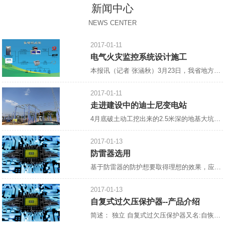
新闻中心
NEWS CENTER
2017-01-11
电气火灾监控系统设计施工
本报讯（记者 张涵秋）3月23日，我省地方标准《电气火灾监控系统设计、施工及验收规范》宣贯会郑州召开，省住房与建设厅，省消防总队，省消防协会，省、市建筑设计院，中国核五院等相关单位参加了此次会议。会议由省消防协会会长雷成德主持，
2017-01-11
走进建设中的迪士尼变电站
4月底破土动工挖出来的2.5米深的地基大坑，如今，已浇上了混凝土，工人们正在抓紧绑扎钢筋，整个工地一片热火朝天的景象。 这里是建设中的上海迪士尼乐园南入口以东，
2017-01-13
防雷器选用
基于防雷器的防护想要取得理想的效果，应注重“在合适的地方合理地装设合适的防雷器”，防雷器的选择十分重要。 1.进入建筑物的各种设施之间的雷电流分配情况如下：约有50%的雷电流经外部防雷装置泄放入地，另有50%的雷电流将在整个系统的金属物质内进行分配。这个*估模式用于估算在LPAOA区、LPZOB区和LPZ1区交界处作等电位连接的防雷器的通流能力和金属导线的规格。该处的雷电流为10/35μs电流波形。在各金属物质中雷电流的分配情况下：各部分雷电
2017-01-13
自复式过欠压保护器--产品介绍
简述： 独立 自复式过欠压保护器又名:自恢复过欠电压保护器,[1]过欠电压保护器,自动复位过欠电压保护器,过欠压保护器,全自动过欠压保护器,单相过欠压保护器，过电压、欠电压保护器,自复式过电压、欠电压保护器。 设计原理： 控制线路采用高速微低功耗处理器为核心、磁保持继电器为主电路、模数化标准设计，当供电线路出现过电压、欠电压时，保护器能在持续高压冲击下迅速、安全地切断电路，避免异常电压送入终端电器造成事故的发生，当电压恢复正常值