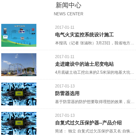
新闻中心
NEWS CENTER
2017-01-11
电气火灾监控系统设计施工
本报讯（记者 张涵秋）3月23日，我省地方标准《电气火灾监控系统设计、施工及验收规范》宣贯会郑州召开，省住房与建设厅，省消防总队，省消防协会，省、市建筑设计院，中国核五院等相关单位参加了此次会议。会议由省消防协会会长雷成德主持，
2017-01-11
走进建设中的迪士尼变电站
4月底破土动工挖出来的2.5米深的地基大坑，如今，已浇上了混凝土，工人们正在抓紧绑扎钢筋，整个工地一片热火朝天的景象。 这里是建设中的上海迪士尼乐园南入口以东，
2017-01-13
防雷器选用
基于防雷器的防护想要取得理想的效果，应注重“在合适的地方合理地装设合适的防雷器”，防雷器的选择十分重要。 1.进入建筑物的各种设施之间的雷电流分配情况如下：约有50%的雷电流经外部防雷装置泄放入地，另有50%的雷电流将在整个系统的金属物质内进行分配。这个*估模式用于估算在LPAOA区、LPZOB区和LPZ1区交界处作等电位连接的防雷器的通流能力和金属导线的规格。该处的雷电流为10/35μs电流波形。在各金属物质中雷电流的分配情况下：各部分雷电
2017-01-13
自复式过欠压保护器--产品介绍
简述： 独立 自复式过欠压保护器又名:自恢复过欠电压保护器,[1]过欠电压保护器,自动复位过欠电压保护器,过欠压保护器,全自动过欠压保护器,单相过欠压保护器，过电压、欠电压保护器,自复式过电压、欠电压保护器。 设计原理： 控制线路采用高速微低功耗处理器为核心、磁保持继电器为主电路、模数化标准设计，当供电线路出现过电压、欠电压时，保护器能在持续高压冲击下迅速、安全地切断电路，避免异常电压送入终端电器造成事故的发生，当电压恢复正常值