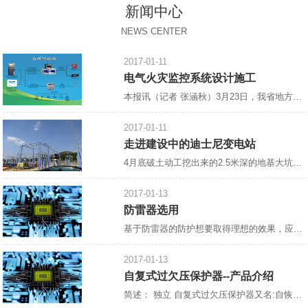
新闻中心
NEWS CENTER
2017-01-11
电气火灾监控系统设计施工
本报讯（记者 张涵秋）3月23日，我省地方标准《电气火灾监控系统设计、施工及验收规范》宣贯会郑州召开，省住房与建设厅，省消防总队，省消防协会，省、市建筑设计院，中国核五院等相关单位参加了此次会议。会议由省消防协会会长雷成德主持，
2017-01-11
走进建设中的迪士尼变电站
4月底破土动工挖出来的2.5米深的地基大坑，如今，已浇上了混凝土，工人们正在抓紧绑扎钢筋，整个工地一片热火朝天的景象。 这里是建设中的上海迪士尼乐园南入口以东，
2017-01-13
防雷器选用
基于防雷器的防护想要取得理想的效果，应注重“在合适的地方合理地装设合适的防雷器”，防雷器的选择十分重要。 1.进入建筑物的各种设施之间的雷电流分配情况如下：约有50%的雷电流经外部防雷装置泄放入地，另有50%的雷电流将在整个系统的金属物质内进行分配。这个*估模式用于估算在LPAOA区、LPZOB区和LPZ1区交界处作等电位连接的防雷器的通流能力和金属导线的规格。该处的雷电流为10/35μs电流波形。在各金属物质中雷电流的分配情况下：各部分雷电
2017-01-13
自复式过欠压保护器--产品介绍
简述： 独立 自复式过欠压保护器又名:自恢复过欠电压保护器,[1]过欠电压保护器,自动复位过欠电压保护器,过欠压保护器,全自动过欠压保护器,单相过欠压保护器，过电压、欠电压保护器,自复式过电压、欠电压保护器。 设计原理： 控制线路采用高速微低功耗处理器为核心、磁保持继电器为主电路、模数化标准设计，当供电线路出现过电压、欠电压时，保护器能在持续高压冲击下迅速、安全地切断电路，避免异常电压送入终端电器造成事故的发生，当电压恢复正常值