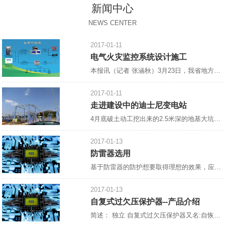
新闻中心
NEWS CENTER
2017-01-11
电气火灾监控系统设计施工
本报讯（记者 张涵秋）3月23日，我省地方标准《电气火灾监控系统设计、施工及验收规范》宣贯会郑州召开，省住房与建设厅，省消防总队，省消防协会，省、市建筑设计院，中国核五院等相关单位参加了此次会议。会议由省消防协会会长雷成德主持，
2017-01-11
走进建设中的迪士尼变电站
4月底破土动工挖出来的2.5米深的地基大坑，如今，已浇上了混凝土，工人们正在抓紧绑扎钢筋，整个工地一片热火朝天的景象。 这里是建设中的上海迪士尼乐园南入口以东，
2017-01-13
防雷器选用
基于防雷器的防护想要取得理想的效果，应注重“在合适的地方合理地装设合适的防雷器”，防雷器的选择十分重要。 1.进入建筑物的各种设施之间的雷电流分配情况如下：约有50%的雷电流经外部防雷装置泄放入地，另有50%的雷电流将在整个系统的金属物质内进行分配。这个*估模式用于估算在LPAOA区、LPZOB区和LPZ1区交界处作等电位连接的防雷器的通流能力和金属导线的规格。该处的雷电流为10/35μs电流波形。在各金属物质中雷电流的分配情况下：各部分雷电
2017-01-13
自复式过欠压保护器--产品介绍
简述： 独立 自复式过欠压保护器又名:自恢复过欠电压保护器,[1]过欠电压保护器,自动复位过欠电压保护器,过欠压保护器,全自动过欠压保护器,单相过欠压保护器，过电压、欠电压保护器,自复式过电压、欠电压保护器。 设计原理： 控制线路采用高速微低功耗处理器为核心、磁保持继电器为主电路、模数化标准设计，当供电线路出现过电压、欠电压时，保护器能在持续高压冲击下迅速、安全地切断电路，避免异常电压送入终端电器造成事故的发生，当电压恢复正常值